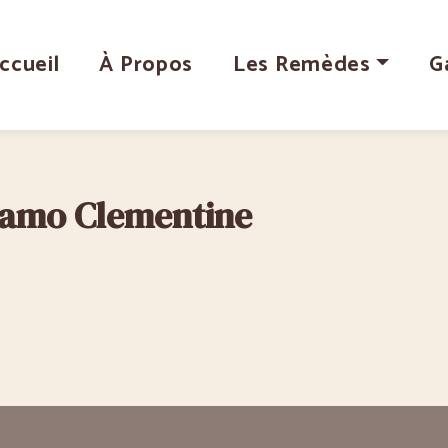
ccueil
À Propos
Les Remèdes
G
gamo Clementine