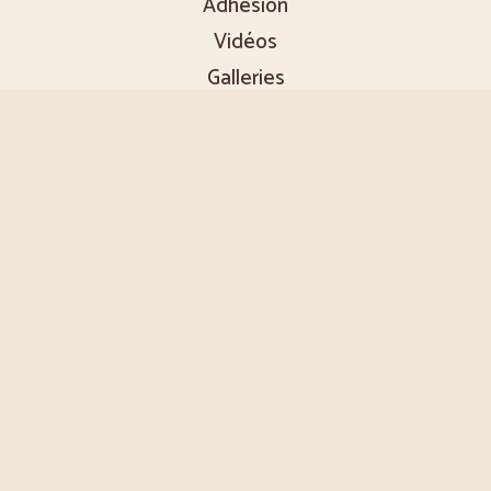
Adhésion
Vidéos
Galleries
Contact
contact@femmesremedes.org
+243 812 024 765
femmesremedes.org
Femmes Remèdes TV
Branches
RD Congo
Canada
France